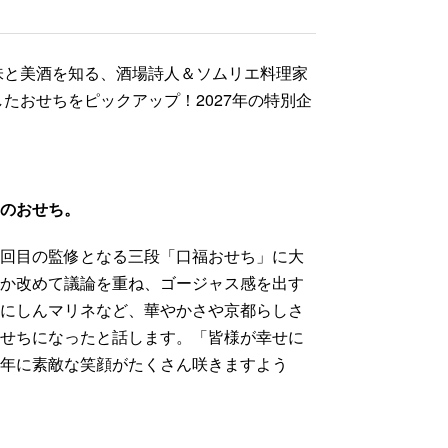
味と美酒を知る、酒場詩人＆ソムリエ料理家
たおせちをピックアップ！2027年の特別企
んのおせち。
８回目の監修となる三段「口福おせち」に大
のか改めて議論を重ね、ゴージャス感を出す
やにしんマリネなど、華やかさや京都らしさ
おせちになったと話します。「皆様が幸せに
新年に素敵な笑顔がたくさん咲きますよう