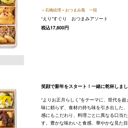
＜石橋絵理＞おつまみ風 一段
“えり”すぐり おつまみアソート
税込17,800円
笑顔で新年をスタート！一緒に乾杯しま
“よりお正月らしく”をテーマに、世代を
味に頼らず、食材の持ち味を引き出した
感にもこだわり、料理ごとに異なる口当
す。豊かな味わいと食感、華やかな見た