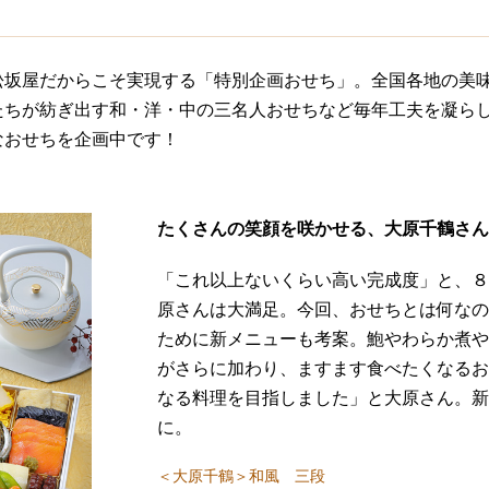
松坂屋だからこそ実現する「特別企画おせち」。全国各地の美
ちが紡ぎ出す和・洋・中の三名人おせちなど毎年工夫を凝らし
なおせちを企画中です！
たくさんの笑顔を咲かせる、大原千鶴さ
「これ以上ないくらい高い完成度」と、
原さんは大満足。今回、おせちとは何な
ために新メニューも考案。鮑やわらか煮
がさらに加わり、ますます食べたくなる
なる料理を目指しました」と大原さん。
に。
＜大原千鶴＞和風 三段