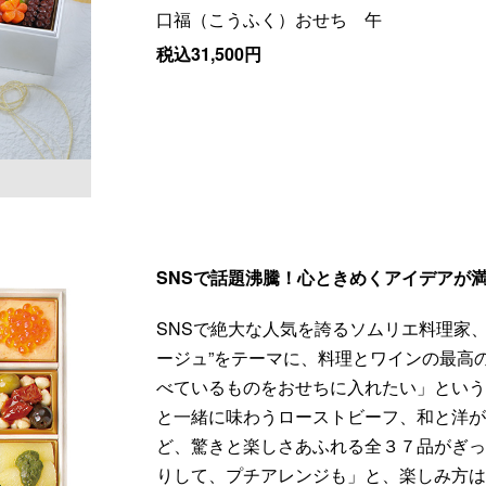
口福（こうふく）おせち 午
税込31,500円
SNSで話題沸騰！心ときめくアイデアが
SNSで絶大な人気を誇るソムリエ料理家
ージュ”をテーマに、料理とワインの最高
べているものをおせちに入れたい」とい
と一緒に味わうローストビーフ、和と洋
ど、驚きと楽しさあふれる全３７品がぎ
りして、プチアレンジも」と、楽しみ方