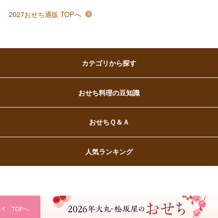
2027おせち通販 TOPへ
バレンタインチョコレート
フード＆スイーツ
ホワイトデー
大丸・松坂屋のギフト
ビューティー
カテゴリから探す
母の日
ファッション
出産内祝い
父の日
おせち料理の豆知識
ホーム＆インテリア
結婚内祝い
お中元
おせちＱ＆Ａ
ベビー＆キッズ
お香典返し
敬老の日
人気ランキング
快気祝い
お歳暮
入学内祝い
おせち料理
TOPへ
クリスマスケーキ